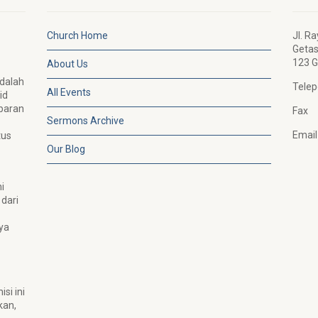
Church Home
Jl. R
Geta
123 G
About Us
adalah
Telep
All Events
id
abaran
Fax 
Sermons Archive
Emai
tus
Our Blog
i
 dari
ya
si ini
kan,