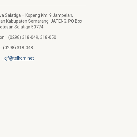
aya Salatiga – Kopeng Km. 9 Jampelan,
san Kabupaten Semarang, JATENG, PO Box
etasan Salatiga 50774
on : (0298) 318-049, 318-050
: (0298) 318-048
l :
cjf@telkom.net