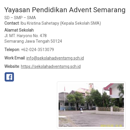
Yayasan Pendidikan Advent Semarang
SD – SMP – SMA
Contact
:
Ibu Kristina Sahetapy
(Kepala Sekolah SMA)
Alamat Sekolah
Jl. MT. Haryono No. 478
Semarang
Jawa Tengah
50124
Telepon
:
+62-024-3513079
Work Email
:
info@sekolahadventsmg.sch.id
Website
:
https://sekolahadventsmg.sch.id